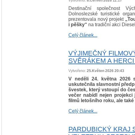
Vytvořeno:
8.Červen 2026 11:17
Destinační společnost Vý
Dolnoslezské turistické org
prezentovala nový projekt
„To
i pěšky“
na tradiční akci Diese
Celý článek...
VÝJIMEČNÝ FILMOV
SVĚRÁKEM A HERCI
Vytvořeno:
25.Květen 2026 20:43
V neděli 24. května 2026 
uskutečnila slavnostní před
švestek, který vstoupí do če
večer nabídl nejen projekc
filmů letošního roku, ale také
Celý článek...
PARDUBICKÝ KRAJ 