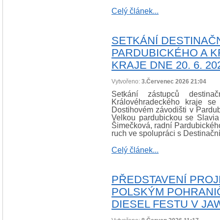
Celý článek...
SETKÁNÍ DESTINA
PARDUBICKÉHO A 
KRAJE DNE 20. 6. 20
Vytvořeno:
3.Červenec 2026 21:04
Setkání zástupců destin
Královéhradeckého kraje se
Dostihovém závodišti v Pardubic
Velkou pardubickou se Slavia 
Šimečková, radní Pardubického
ruch ve spolupráci s Destinačn
Celý článek...
PŘEDSTAVENÍ PROJ
POLSKÝM POHRANIČ
DIESEL FESTU V J