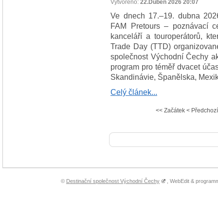
Vytvořeno:
22.Duben 2026 20:07
Ve dnech 17.–19. dubna 2026 
FAM Pretours – poznávací ce
kanceláří a touroperátorů, kt
Trade Day (TTD) organizovan
společnost Východní Čechy akc
program pro téměř dvacet účas
Skandinávie, Španělska, Mexik
Celý článek...
<<
Začátek
<
Předchozí
©
Destinační společnost Východní Čechy
, WebEdit & program