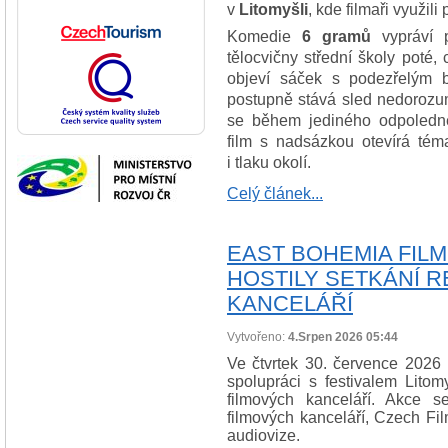
v
Litomyšli
, kde filmaři využili
Komedie
6 gramů
vypráví p
tělocvičny střední školy poté,
objeví sáček s podezřelým 
postupně stává sled nedorozum
se během jediného odpoledn
film s nadsázkou otevírá téma
i tlaku okolí.
Celý článek...
EAST BOHEMIA FILM
HOSTILY SETKÁNÍ 
KANCELÁŘÍ
Vytvořeno:
4.Srpen 2026 05:44
Ve čtvrtek 30. července 2026
spolupráci s festivalem Litom
filmových kanceláří. Akce se
filmových kanceláří, Czech Fi
audiovize.