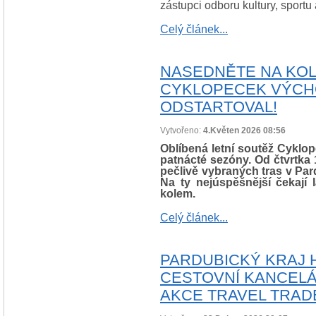
zástupci odboru kultury, sportu
Celý článek...
NASEDNĚTE NA KOLO
CYKLOPECEK VÝCHO
ODSTARTOVAL!
Vytvořeno:
4.Květen 2026 08:56
Oblíbená letní soutěž Cykl
patnácté sezóny. Od čtvrtka 
pečlivě vybraných tras v Par
Na ty nejúspěšnější čekají
kolem.
Celý článek...
PARDUBICKÝ KRAJ 
CESTOVNÍ KANCELÁ
AKCE TRAVEL TRADE