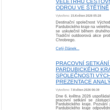
VELETRHU CESTOVN
ODROU VE ŠTĚTÍNĚ
Vytvořeno:
15.Květen 2026 05:28
Destinační společnost Východn
Pardubického kraje na veletrhu
se uskutečnil během druhého
Tradiční outdoorová akce pro
Chrobrego.
Celý článek...
PRACOVNÍ SETKÁNÍ
PARDUBICKÉHO KRA
SPOLEČNOSTI VÝCH
PREZENTACE ANALÝ
Vytvořeno:
7.Květen 2026 06:39
Dne 6. května 2026 uspořádal
pracovní setkání se zástupc
Pardubického kraje. Pozvání p
Pardubického kraje odpovědn