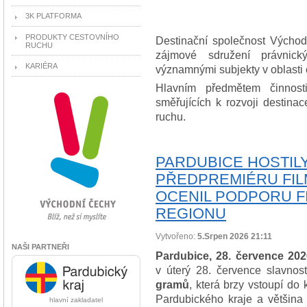
3K PLATFORMA
PRODUKTY CESTOVNÍHO
Destinační společnost Východ
RUCHU
zájmové sdružení právnick
KARIÉRA
významnými subjekty v oblasti 
Hlavním předmětem činnosti
směřujících k rozvoji destina
ruchu.
PARDUBICE HOSTIL
PŘEDPREMIÉRU FILM
OCENIL PODPORU F
REGIONU
Vytvořeno:
5.Srpen 2026 21:11
NAŠI PARTNEŘI
Pardubice, 28. července 202
v úterý 28. července slavno
gramů
, která brzy vstoupí do 
Pardubického kraje a většina 
hlavní zakladatel