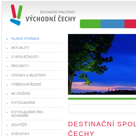
HLAVNÍ STRÁNKA
AKTUALITY
O SPOLEČNOSTI
PROJEKTY
VÝSTAVY A VELETRHY
VÝBĚROVÁ ŘÍZENÍ
KE STAŽENÍ
FOTOGALERIE
FOTOGALERIE PRO
NOVINÁŘE
DESTINAČNÍ SPO
SOUTĚŽE
ČECHY
STATISTIKY