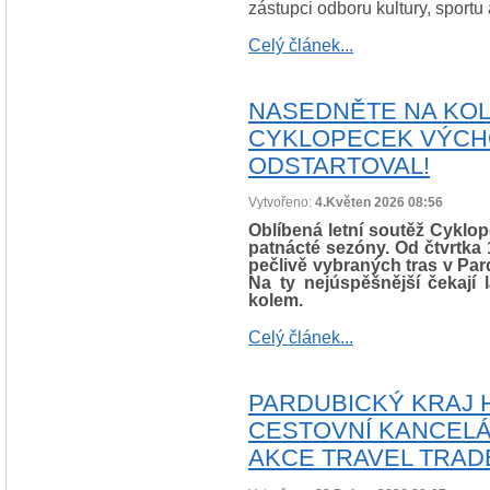
zástupci odboru kultury, sportu
Celý článek...
NASEDNĚTE NA KOLO
CYKLOPECEK VÝCHO
ODSTARTOVAL!
Vytvořeno:
4.Květen 2026 08:56
Oblíbená letní soutěž Cykl
patnácté sezóny. Od čtvrtka 
pečlivě vybraných tras v Par
Na ty nejúspěšnější čekají
kolem.
Celý článek...
PARDUBICKÝ KRAJ 
CESTOVNÍ KANCELÁ
AKCE TRAVEL TRADE