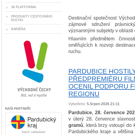
3K PLATFORMA
PRODUKTY CESTOVNÍHO
Destinační společnost Východ
RUCHU
zájmové sdružení právnick
KARIÉRA
významnými subjekty v oblasti 
Hlavním předmětem činnosti
směřujících k rozvoji destina
ruchu.
PARDUBICE HOSTIL
PŘEDPREMIÉRU FILM
OCENIL PODPORU F
REGIONU
Vytvořeno:
5.Srpen 2026 21:11
NAŠI PARTNEŘI
Pardubice, 28. července 202
v úterý 28. července slavno
gramů
, která brzy vstoupí do 
Pardubického kraje a většina 
hlavní zakladatel