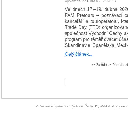
Vytvořeno:
22.Duben 2026 20:07
Ve dnech 17.–19. dubna 2026 
FAM Pretours – poznávací ce
kanceláří a touroperátorů, kt
Trade Day (TTD) organizovan
společnost Východní Čechy akc
program pro téměř dvacet účas
Skandinávie, Španělska, Mexik
Celý článek...
<<
Začátek
<
Předchozí
©
Destinační společnost Východní Čechy
, WebEdit & program