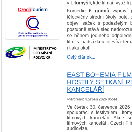
v
Litomyšli
, kde filmaři využili
Komedie
6 gramů
vypráví p
tělocvičny střední školy poté,
objeví sáček s podezřelým 
postupně stává sled nedorozum
se během jediného odpoledn
film s nadsázkou otevírá téma
i tlaku okolí.
Celý článek...
EAST BOHEMIA FILM
HOSTILY SETKÁNÍ 
KANCELÁŘÍ
Vytvořeno:
4.Srpen 2026 05:44
Ve čtvrtek 30. července 2026
spolupráci s festivalem Litom
filmových kanceláří. Akce se
filmových kanceláří, Czech Fi
audiovize.