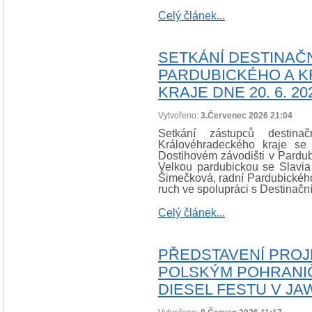
Celý článek...
SETKÁNÍ DESTINA
PARDUBICKÉHO A 
KRAJE DNE 20. 6. 20
Vytvořeno:
3.Červenec 2026 21:04
Setkání zástupců destin
Královéhradeckého kraje se
Dostihovém závodišti v Pardubic
Velkou pardubickou se Slavia 
Šimečková, radní Pardubického
ruch ve spolupráci s Destinačn
Celý článek...
PŘEDSTAVENÍ PROJ
POLSKÝM POHRANIČ
DIESEL FESTU V J