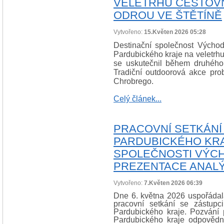
VELETRHU CESTOVN
ODROU VE ŠTĚTÍNĚ
Vytvořeno:
15.Květen 2026 05:28
Destinační společnost Východn
Pardubického kraje na veletrhu
se uskutečnil během druhého
Tradiční outdoorová akce pro
Chrobrego.
Celý článek...
PRACOVNÍ SETKÁNÍ
PARDUBICKÉHO KRA
SPOLEČNOSTI VÝCH
PREZENTACE ANALÝ
Vytvořeno:
7.Květen 2026 06:39
Dne 6. května 2026 uspořádal
pracovní setkání se zástupc
Pardubického kraje. Pozvání p
Pardubického kraje odpovědn