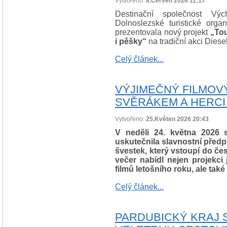
Vytvořeno:
8.Červen 2026 11:17
Destinační společnost Vý
Dolnoslezské turistické org
prezentovala nový projekt
„To
i pěšky“
na tradiční akci Diese
Celý článek...
VÝJIMEČNÝ FILMOV
SVĚRÁKEM A HERCI
Vytvořeno:
25.Květen 2026 20:43
V neděli 24. května 2026 
uskutečnila slavnostní před
švestek, který vstoupí do če
večer nabídl nejen projekc
filmů letošního roku, ale také
Celý článek...
PARDUBICKÝ KRAJ 